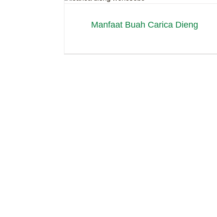
ica Dieng
dan Berkualitas
carica
Manfaat Buah Carica Dieng