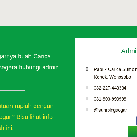
Admi
garnya buah Carica
segera hubungi admin
Pabrik Carica Sumbin
Kertek, Wonosobo
082-227-443334
081-903-990999
jutaan rupiah dengan
@sumbingsegar
ar? Bisa lihat info
 ini.