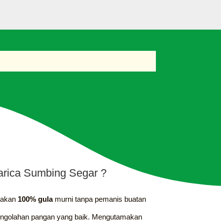
rica Sumbing Segar ?
nakan
100% gula
murni tanpa pemanis buatan
engolahan pangan yang baik. Mengutamakan