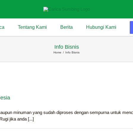
ca
Tentang Kami
Berita
Hubungi Kami
Info Bisnis
Home
/
Info Bisnis
esia
maupun minuman yang sudah diproses dengan sempurna untuk menci
gi jika anda [...]