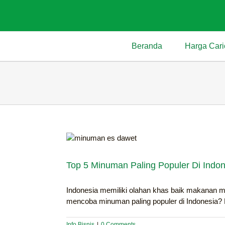
Skip
to
content
Beranda
Harga Cari
Top 5 Minuman Paling Populer Di Indon
Indonesia memiliki olahan khas baik makanan 
mencoba minuman paling populer di Indonesia? Ru
Info Bisnis
|
0 Comments