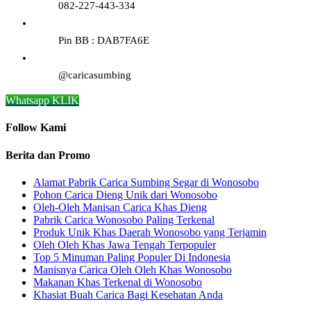
082-227-443-334
Pin BB : DAB7FA6E
@caricasumbing
Whatsapp KLIK
Follow Kami
Berita dan Promo
Alamat Pabrik Carica Sumbing Segar di Wonosobo
Pohon Carica Dieng Unik dari Wonosobo
Oleh-Oleh Manisan Carica Khas Dieng
Pabrik Carica Wonosobo Paling Terkenal
Produk Unik Khas Daerah Wonosobo yang Terjamin
Oleh Oleh Khas Jawa Tengah Terpopuler
Top 5 Minuman Paling Populer Di Indonesia
Manisnya Carica Oleh Oleh Khas Wonosobo
Makanan Khas Terkenal di Wonosobo
Khasiat Buah Carica Bagi Kesehatan Anda